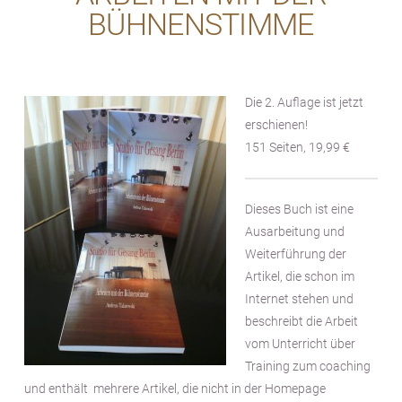
BÜHNENSTIMME
Die 2. Auflage ist jetzt
erschienen!
151 Seiten, 19,99 €
Dieses Buch ist eine
Ausarbeitung und
Weiterführung der
Artikel, die schon im
Internet stehen und
beschreibt die Arbeit
vom Unterricht über
Training zum coaching
und enthält mehrere Artikel, die nicht in der Homepage