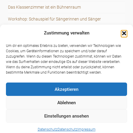
Das Klassenzimmer ist ein Bühnenraum
Workshop: Schauspiel für Sängerinnen und Sänger
World-Voice-Day 2023
Zustimmung verwalten
Voice – speech – dialogue
Um dir ein optimales Erlebnis zu bieten, verwenden wir Technologien wie
Cookies, um Geräteinformationen zu speichern und/oder darauf
Stimme – Sprache – Dialog
zuzugreifen. Wenn du diesen Technologien zustimmst, können wir Daten
wie das Surfverhalten oder eindeutige IDs auf dieser Website verarbeiten.
Wenn du deine Zustimmung nicht erteilst oder zurückziehst, können
bestimmte Merkmale und Funktionen beeinträchtigt werden.
Akzeptieren
Ablehnen
Facebook
YouTube
Instagram
© Gesangsunterricht in Berlin • All Rights Reserved
Einstellungen ansehen
Datenschutz
Datenschutz
Impressum