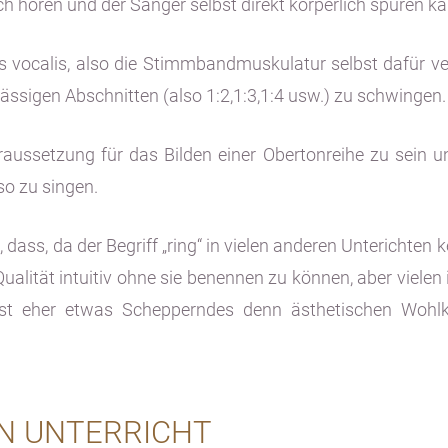
 hören und der Sänger selbst direkt körperlich spüren ka
 vocalis, also die Stimmbandmuskulatur selbst dafür vera
ssigen Abschnitten (also 1:2,1:3,1:4 usw.) zu schwingen.
raussetzung für das Bilden einer Obertonreihe zu sein 
so zu singen.
 dass, da der Begriff „ring“ in vielen anderen Unterichten
ualität intuitiv ohne sie benennen zu können, aber viel
t eher etwas Schepperndes denn ästhetischen Wohlklan
EN UNTERRICHT