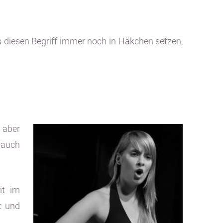
ss diesen Begriff immer noch in Häkchen setzen,
 aber
rauch
it im
t und