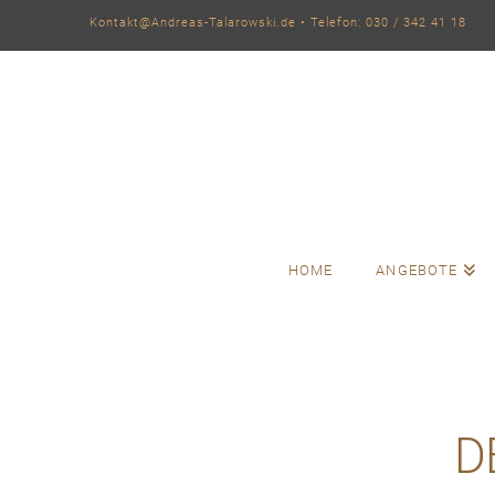
Kontakt@Andreas-Talarowski.de
• Telefon: 030 / 342 41 18
HOME
ANGEBOTE
D