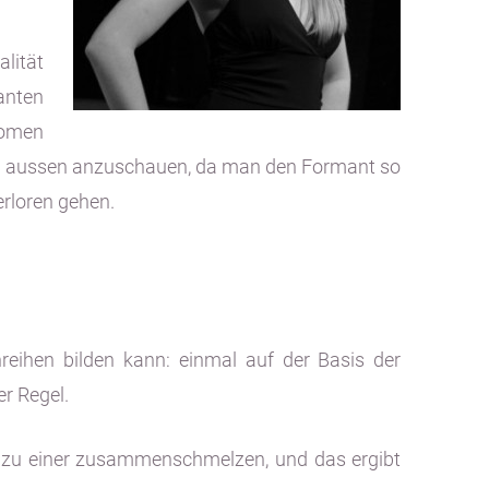
alität
anten
nomen
 von aussen anzuschauen, da man den Formant so
rloren gehen.
ihen bilden kann: einmal auf der Basis der
r Regel.
en zu einer zusammenschmelzen, und das ergibt