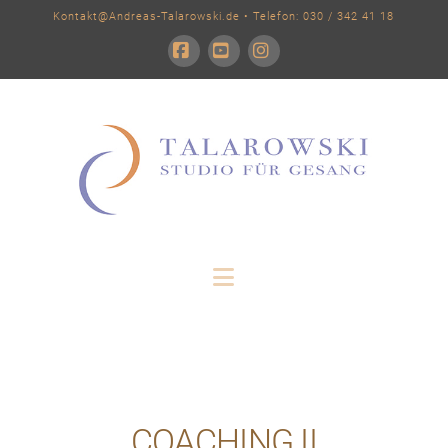
Kontakt@Andreas-Talarowski.de
• Telefon: 030 / 342 41 18
Facebook
YouTube
Instagram
Navigation
COACHING II