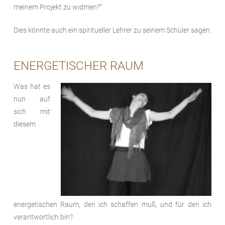
meinem Projekt zu widmen?“
Dies könnte auch ein spiritueller Lehrer zu seinem Schüler sagen.
ENERGETISCHER RAUM
Was hat es
nun auf
sich mit
diesem
energetischen Raum, den ich schaffen muß, und für den ich
verantwortlich bin?